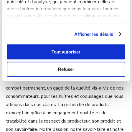
publicité et d'analyse, qui peuvent combiner celles-ci
La traçabilité et la
avec d'autres informations que vous leur avez fournies
ou qu'ils ont collectées lors de votre utilisation de leurs
responsabilité, gages de
services.
confiance et de qualité
Afficher les détails
Tout autoriser
Le milieu aquatique est très sensible à toutes les
variations climatiques et fait l’objet d’attentions et de
Refuser
surveillances quotidiennes au fil des saisons et des
marées. La préservation de l’environnement est un
combat permanent, un gage de la qualité vis-à-vis de nos
consommateurs, pour les huîtres et coquillages que nous
affinons dans nos claires. La recherche de produits
d’exception grâce à un engagement qualité et de
traçabilité dans le respect du producteur, son produit et
son savoir-faire. Notre passion, notre savoir-faire et notre