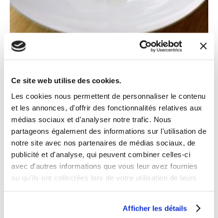
COQUILLAGES
Ce site web utilise des cookies.
Métissage de coques et
Les cookies nous permettent de personnaliser le contenu
et les annonces, d'offrir des fonctionnalités relatives aux
tomates
médias sociaux et d'analyser notre trafic. Nous
partageons également des informations sur l'utilisation de
notre site avec nos partenaires de médias sociaux, de
3.1K
1
publicité et d'analyse, qui peuvent combiner celles-ci
avec d'autres informations que vous leur avez fournies
ou qu'ils ont collectées lors de votre utilisation de leurs
services.
LE CHEF
Afficher les détails